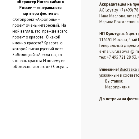
«Берингер Ингельхайм» в
Аккредитация на пр
России — генерального
AG Loyalty, +7 (499) 78
партнера фестиваля
Нина Маслова, nmas@
Фотопроект «Акрополь» –
Марина Рождествина,
проект очень интересный. На
мой взгляд, это, прежде всего,
НП Культурный центр
проект о красоте. О какой
115191 Москва, 4-ый 
именно красоте? Красоте, о
Генеральный директо
которой писал русский поэт
e-mail: urussowa @ m
Заболоцкий: «А если так, то
тел: +7 495 721 28 93, 
что есть красота И почему ее
обожествляют люди? Сосуд…
Внимание!
Выставка «
указанным в соответ
−
Выставка
;
−
Мероприятия
До встречи на фести